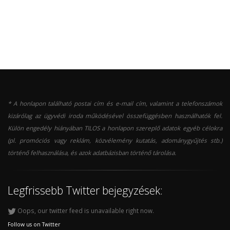
* A honlapon található postai cím és e-mail cím, valamint a telefonszámok
kizárólag az ügyvédi iroda működésével összefüggésben használhatók fel.
Külön engedély hiányában TILOS a honlapon szereplő adatok egyéb célokra
(pl. promóciós vagy reklám, közvélemény kutatás, adománygyűjtés stb.)
történő felhasználása, és azok adatbázisban történő tárolása.
Legfrissebb Twitter bejegyzések:
Oops, our twitter feed is unavailable right now.
Follow us on Twitter