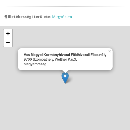
Illetékességi területe:
Megnézem
+
−
×
Vas Megyei Kormányhivatal Földhivatali Főosztály
9700 Szombathely, Welther K.u.3.
Magyarorszag