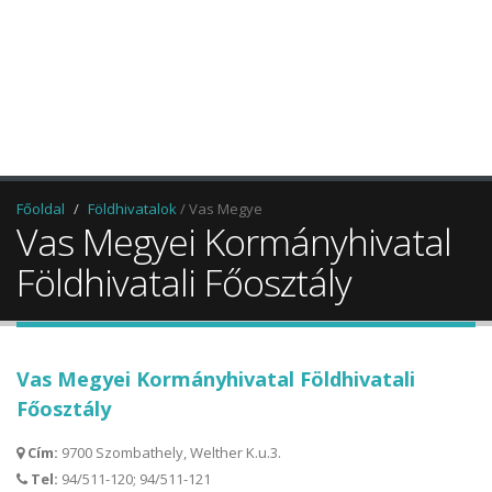
Főoldal
Földhivatalok
/ Vas Megye
Vas Megyei Kormányhivatal
Földhivatali Főosztály
Vas Megyei Kormányhivatal Földhivatali
Főosztály
Cím:
9700 Szombathely, Welther K.u.3.
Tel:
94/511-120; 94/511-121