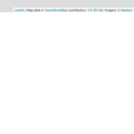
Leaflet
| Map data ©
OpenStreetMap
contributors,
CC-BY-SA
, Imagery ©
Mapbox