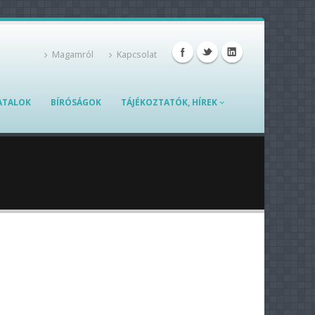
Magamról
Kapcsolat
ATALOK
BÍRÓSÁGOK
TÁJÉKOZTATÓK, HÍREK