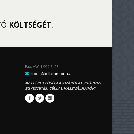
TÓ
KÖLTSÉGÉT
!
Fax: +36 1 999 7453
iroda@kollarandor.hu
AZ ELÉRHETŐSÉGEK KIZÁRÓLAG IDŐPONT
EGYEZTETÉSI CÉLLAL HASZNÁLHATÓK!