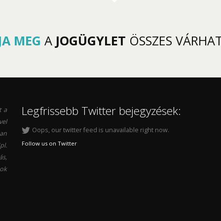
JA MEG
A
JOGÜGYLET
ÖSSZES VÁRHA
Legfrissebb Twitter bejegyzések:
t a
vel
Oops, our twitter feed is unavailable right now.
ban
Follow us on Twitter
l.
s,
ok