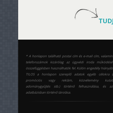
TUD
* A honlapon található postai cím és e-mail cím, valamin
telefonszámok kizárólag az ügyvédi iroda működésé
összefüggésben használhatók fel. Külön engedély hiányá
TILOS a honlapon szereplő adatok egyéb célokra (p
promóciós vagy reklám, közvélemény kutatá
adománygyűjtés stb.) történő felhasználása, és az
adatbázisban történő tárolása.