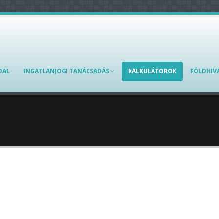
DAL
INGATLANJOGI TANÁCSADÁS
KALKULÁTOROK
FÖLDHIV