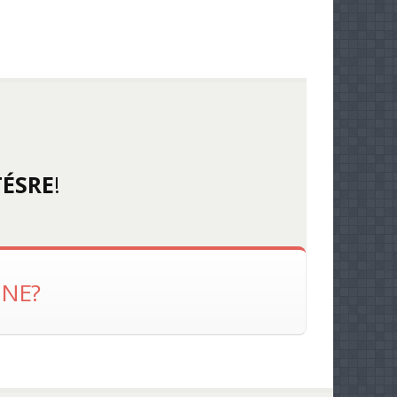
ÉSRE
!
NE?