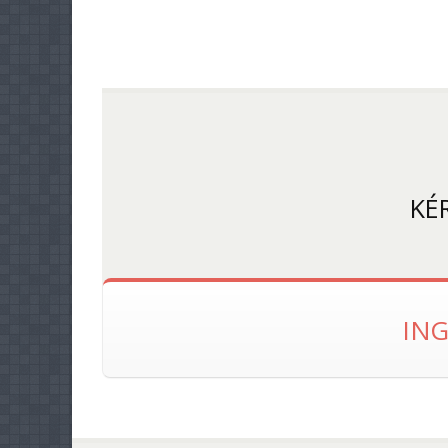
KÉ
IN