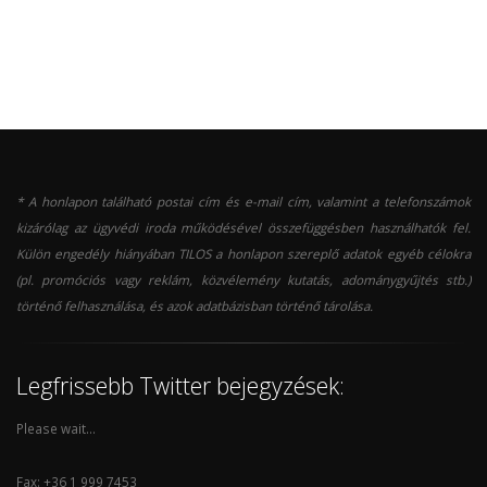
* A honlapon található postai cím és e-mail cím, valamint a telefonszámok
kizárólag az ügyvédi iroda működésével összefüggésben használhatók fel.
Külön engedély hiányában TILOS a honlapon szereplő adatok egyéb célokra
(pl. promóciós vagy reklám, közvélemény kutatás, adománygyűjtés stb.)
történő felhasználása, és azok adatbázisban történő tárolása.
Legfrissebb Twitter bejegyzések:
Please wait...
Fax: +36 1 999 7453