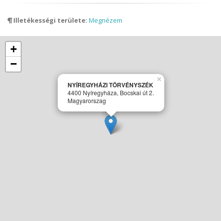
Illetékességi területe:
Megnézem
+
−
×
NYÍREGYHÁZI TÖRVÉNYSZÉK
4400 Nyíregyháza, Bocskai út 2.
Magyarorszag