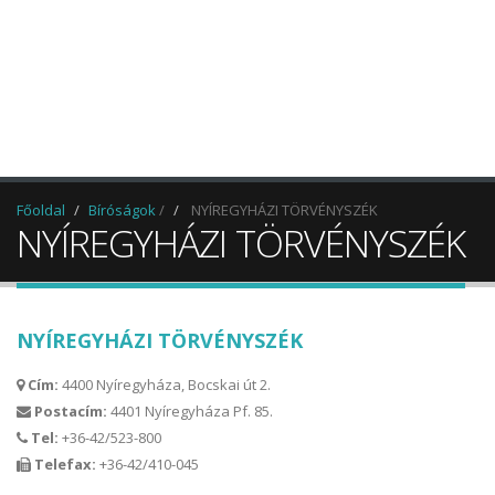
Főoldal
Bíróságok
/
NYÍREGYHÁZI TÖRVÉNYSZÉK
NYÍREGYHÁZI TÖRVÉNYSZÉK
NYÍREGYHÁZI TÖRVÉNYSZÉK
Cím:
4400 Nyíregyháza, Bocskai út 2.
Postacím:
4401 Nyíregyháza Pf. 85.
Tel:
+36-42/523-800
Telefax:
+36-42/410-045