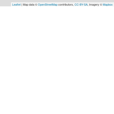
Leaflet
| Map data ©
OpenStreetMap
contributors,
CC-BY-SA
, Imagery ©
Mapbox