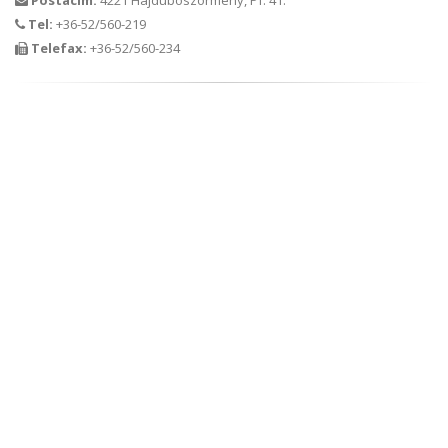
Postacím:
4221 Hajdúböszörmény, Pf. 41.
Tel:
+36-52/560-219
Telefax:
+36-52/560-234