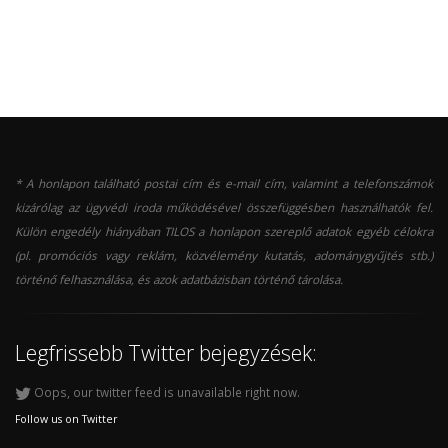
* A honlapon található postai cím és e-mail cím, valamint a telefonszámok
kizárólag az ügyvédi iroda működésével összefüggésben használhatók fel.
Külön engedély hiányában TILOS a honlapon szereplő adatok egyéb célokra
(pl. promóciós vagy reklám, közvélemény kutatás, adománygyűjtés stb.)
történő felhasználása, és azok adatbázisban történő tárolása.
Legfrissebb Twitter bejegyzések:
Oops, our twitter feed is unavailable right now.
Follow us on Twitter