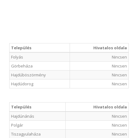
Település
Hivatalos oldala
Folyás
Nincsen
Görbeháza
Nincsen
Hajdúböszörmény
Nincsen
Hajdúdorog
Nincsen
Település
Hivatalos oldala
Hajdúnánás
Nincsen
Polgár
Nincsen
Tiszagyulaháza
Nincsen