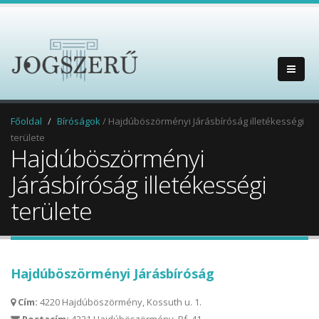
Főoldal
Bíróságok
/ Hajdúböszörményi Járásbíróság illetékességi
területe
Hajdúböszörményi
Járásbíróság illetékességi
területe
Hajdúböszörményi Járásbíróság
Cím:
4220 Hajdúböszörmény, Kossuth u. 1.