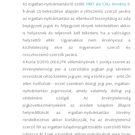
Az ingatlan-nyilvántartásról szóló
1997. évi CXLI. törvény
5.
§-ának (2) bekezdése alapján a jóhiszemű szerző javára
az ingatlan-nyilvántartást az ellenkező bizonyításig az oda
bejegyzett jogok és feljegyzett tények tekintetében akkor
is helyesnek és teljesnek kell tekinteni, ha a valóságos
helyzettől eltér. Ugyanakkor nem érvényesül a
közhitelesség elve az ingyenesen szerző és
rosszhiszemű szerzők javára.
A Kúria 3/2010. (XII.6.) PK véleményének 1. pontja szerint az
érvénytelenségi per a szerződési jogban jogi sérelem
orvoslását célzó kötelmi jogi per, míg a törlési per
- amit Ön
ellen indítottak -
ezzel szemben dologi jogi per, ingatlan-
nyilvántartási jogorvoslat, amely valamely dologi jog
védelmére szolgál. Az érvénytelenség
jogkövetkezményeként az eredeti tulajdoni állapot
helyreállítását az ingatlan-nyilvántartási törvény
rendelkezései akkor korlátozzák, ha az érvénytelenül
szerző fél az ingatlan tulajdonjogát további szerződő félre
ruházza át. Ezek a korlátok abban nyilvánulnak meg, hogy