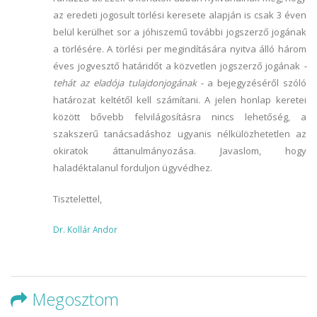
az eredeti jogosult törlési keresete alapján is csak 3 éven
belül kerülhet sor a jóhiszemű további jogszerző jogának
a törlésére. A törlési per megindítására nyitva álló három
éves jogvesztő határidőt a közvetlen jogszerző jogának
-
tehát az eladója tulajdonjogának -
a bejegyzéséről szóló
határozat keltétől kell számítani. A jelen honlap keretei
között bővebb felvilágosításra nincs lehetőség, a
szakszerű tanácsadáshoz ugyanis nélkülözhetetlen az
okiratok áttanulmányozása. Javaslom, hogy
haladéktalanul forduljon ügyvédhez.
Tisztelettel,
Dr. Kollár Andor
Megosztom