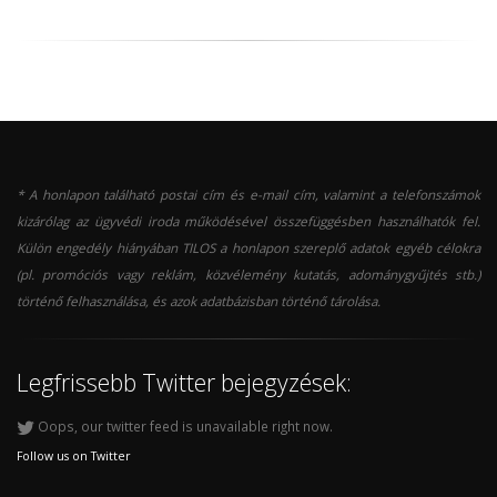
* A honlapon található postai cím és e-mail cím, valamint a telefonszámok
kizárólag az ügyvédi iroda működésével összefüggésben használhatók fel.
Külön engedély hiányában TILOS a honlapon szereplő adatok egyéb célokra
(pl. promóciós vagy reklám, közvélemény kutatás, adománygyűjtés stb.)
történő felhasználása, és azok adatbázisban történő tárolása.
Legfrissebb Twitter bejegyzések:
Oops, our twitter feed is unavailable right now.
Follow us on Twitter