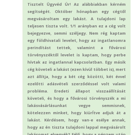
Tisztelt Ügyvéd Úr! Az alábbiakban kérném
segítségét. Október hónapban egy cégtől
megvásároltam egy lakást. A tulajdoni lap
teljesen tiszta volt. 1/1 arányban ez a cég volt
bejegyezve, semmi széljegy. Nem rég kaptam
egy földhivatali levelet, hogy az ingatlanomra
perindítást tettek, valamint a fővárosi
törvényszéktől levelet is kaptam, hogy perbe
hívtak az ingatlannal kapcsolatban. Egy másik
cég követeli a lakást (ezen kívül többet is), mert
azt állítja, hogy a két cég közötti, két évvel
ezelőtti adásvételi szerződéssel volt valami
probléma. Eredeti állapot visszaállítását
követeli, és hogy a fővárosi törvényszék a mi
lakásvásárlásunkat vegye semmisnek,
kötelezzen minket, hogy kiürÍtve adjuk át a
lakást. Kérdésem, hogy van-e esélye annak,
hogy az én tiszta tulajdoni lappal megvásárolt
lakásomat elvegyék? Félő, hogy a pénzem után