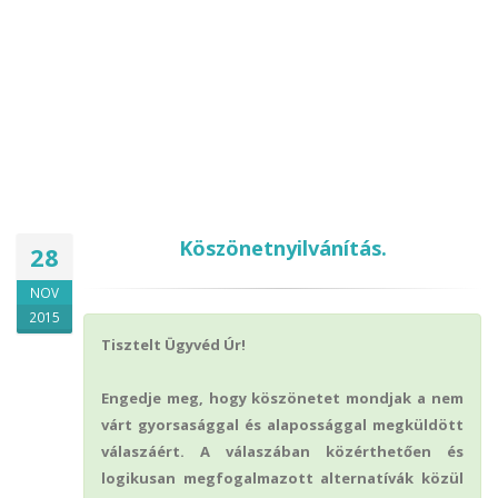
Köszönetnyilvánítás.
28
NOV
2015
Tisztelt Ügyvéd Úr!
Engedje meg, hogy köszönetet mondjak a nem
várt gyorsasággal és alapossággal megküldött
válaszáért. A válaszában közérthetően és
logikusan megfogalmazott alternatívák közül