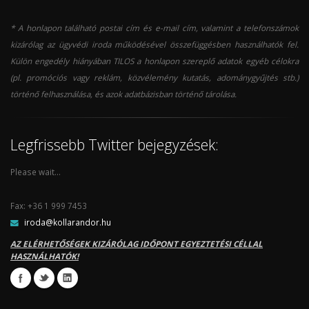
* A honlapon található postai cím és e-mail cím, valamint a telefonszámok
kizárólag az ügyvédi iroda működésével összefüggésben használhatók fel.
Külön engedély hiányában TILOS a honlapon szereplő adatok egyéb célokra
(pl. promóciós vagy reklám, közvélemény kutatás, adománygyűjtés stb.)
történő felhasználása, és azok adatbázisban történő tárolása.
Legfrissebb Twitter bejegyzések:
Please wait...
Fax: +36 1 999 7453
iroda@kollarandor.hu
AZ ELÉRHETŐSÉGEK KIZÁRÓLAG IDŐPONT EGYEZTETÉSI CÉLLAL
HASZNÁLHATÓK!