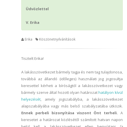
Üdvözlettel
V. Erika
Erika
Köszönetnyilvánítások
Tisztelt Erika!
A lakásszövetkezet bármely tagja és nem tag tulajdonosa,
továbbá az állandó (időleges) használati jog jogosultja
keresettel kérheti a bíróságtól a lakásszövetkezet vagy
bármely szerve által hozott olyan határozat
hatályon kívül
helyezését
, amely jogszabályba, a lakásszövetkezet
alapszabályába vagy más belső szabályzatába ütközik.
Ennek perbeli bizonyítása viszont Önt terheli.
A
keresetet a határozat közlésétől számított hatvan napon
belül kell a lakásszövetkezet ellen benyújtani
[a