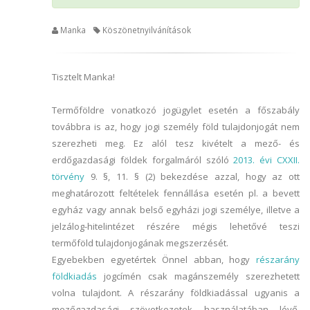
Manka
Köszönetnyilvánítások
Tisztelt Manka!
Termőföldre vonatkozó jogügylet esetén a főszabály
továbbra is az, hogy jogi személy föld tulajdonjogát nem
szerezheti meg. Ez alól tesz kivételt a mező- és
erdőgazdasági földek forgalmáról szóló
2013. évi CXXII.
törvény
9. §, 11. § (2) bekezdése azzal, hogy az ott
meghatározott feltételek fennállása esetén pl. a bevett
egyház vagy annak belső egyházi jogi személye, illetve a
jelzálog-hitelintézet részére mégis lehetővé teszi
termőföld tulajdonjogának megszerzését.
Egyebekben egyetértek Önnel abban, hogy
részarány
földkiadás
jogcímén csak magánszemély szerezhetett
volna tulajdont. A részarány földkiadással ugyanis a
mezőgazdasági szövetkezetek használatában lévő,