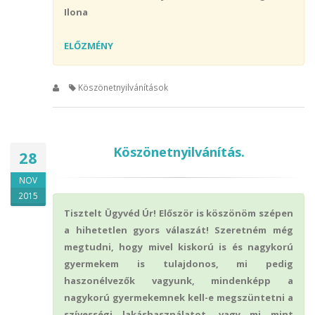
Ilona
ELŐZMÉNY
Köszönetnyilvánítások
Köszönetnyilvánítás.
28
NOV
2015
Tisztelt Ügyvéd Úr! Először is köszönöm szépen
a hihetetlen gyors válaszát! Szeretném még
megtudni, hogy mivel kiskorú is és nagykorú
gyermekem is tulajdonos, mi pedig
haszonélvezők vagyunk, mindenképp a
nagykorú gyermekemnek kell-e megszüntetni a
szívességi lakáshasználatot, vagy mi mint