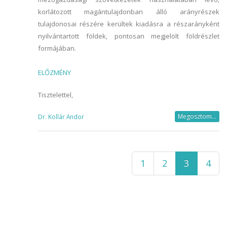
korlátozott magántulajdonban álló arányrészek
tulajdonosai részére kerültek kiadásra a részarányként
nyilvántartott földek, pontosan megjelölt földrészlet
formájában.
ELŐZMÉNY
Tisztelettel,
Megosztom...
Dr. Kollár Andor
1
2
3
4