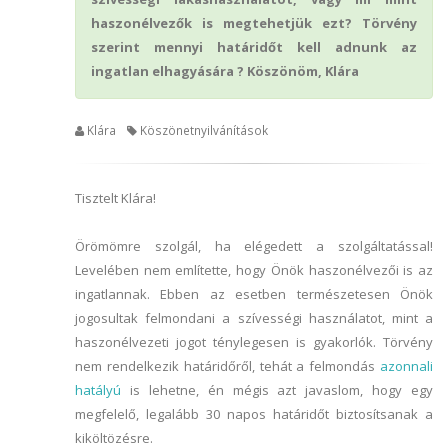
haszonélvezők is megtehetjük ezt? Törvény
szerint mennyi határidőt kell adnunk az
ingatlan elhagyására ? Köszönöm, Klára
Klára
Köszönetnyilvánítások
Tisztelt Klára!
Örömömre szolgál, ha elégedett a szolgáltatással!
Levelében nem említette, hogy Önök haszonélvezői is az
ingatlannak. Ebben az esetben természetesen Önök
jogosultak felmondani a szívességi használatot, mint a
haszonélvezeti jogot ténylegesen is gyakorlók. Törvény
nem rendelkezik határidőről, tehát a felmondás
azonnali
hatályú
is lehetne, én mégis azt javaslom, hogy egy
megfelelő, legalább 30 napos határidőt biztosítsanak a
kiköltözésre.