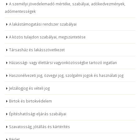
A személyi jövedelemadó mértéke, szabályai, adókedvezmények,
adómentességek
A lakástámogatási rendszer szabályai
A közös tulajdon szabályai, megszüntetése
Társasház és lakásszövetkezet
Házassági- vagy élettársi vagyonközösségbe tartozó ingatlan
Haszonélvezeti jog, özvegyi jog, szolgalmi jogok és használati jog
Jelzálogjog és vételi jog
Birtok és birtokvédelem
Építéshatósági eljárás szabályai
Szavatosság, jótállás és kártérítés
Bérlet