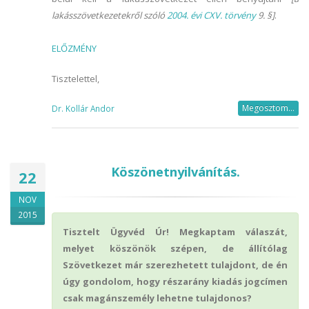
lakásszövetkezetekről szóló
2004. évi CXV. törvény
9. §]
.
ELŐZMÉNY
Tisztelettel,
Megosztom...
Dr. Kollár Andor
Köszönetnyilvánítás.
22
NOV
2015
Tisztelt Ügyvéd Úr! Megkaptam válaszát,
melyet köszönök szépen, de állítólag
Szövetkezet már szerezhetett tulajdont, de én
úgy gondolom, hogy részarány kiadás jogcímen
csak magánszemély lehetne tulajdonos?