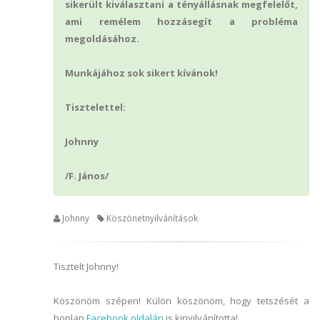
sikerült kiválasztani a tényállásnak megfelelőt,
ami remélem hozzásegít a probléma
megoldásához.
Munkájához sok sikert kívánok!
Tisztelettel:
Johnny
/F. János/
Johnny
Köszönetnyilvánítások
Tisztelt Johnny!
Köszönöm szépen! Külön köszönöm, hogy tetszését a
honlap
Facebook oldalán
is kinyilvánította!