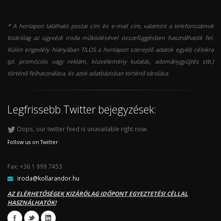
* A honlapon található postai cím és e-mail cím, valamint a telefonszámok
kizárólag az ügyvédi iroda működésével összefüggésben használhatók fel.
Külön engedély hiányában TILOS a honlapon szereplő adatok egyéb célokra
(pl. promóciós vagy reklám, közvélemény kutatás, adománygyűjtés stb.)
történő felhasználása, és azok adatbázisban történő tárolása.
Legfrissebb Twitter bejegyzések:
Oops, our twitter feed is unavailable right now.
Follow us on Twitter
Fax: +36 1 999 7453
iroda@kollarandor.hu
AZ ELÉRHETŐSÉGEK KIZÁRÓLAG IDŐPONT EGYEZTETÉSI CÉLLAL
HASZNÁLHATÓK!