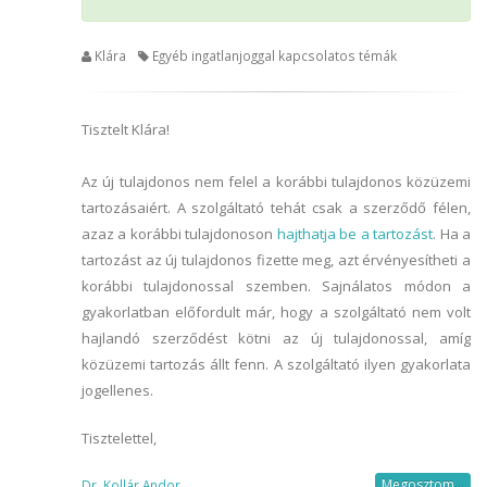
Klára
Egyéb ingatlanjoggal kapcsolatos témák
Tisztelt Klára!
Az új tulajdonos nem felel a korábbi tulajdonos közüzemi
tartozásaiért. A szolgáltató tehát csak a szerződő félen,
azaz a korábbi tulajdonoson
hajthatja be a tartozást
. Ha a
tartozást az új tulajdonos fizette meg, azt érvényesítheti a
korábbi tulajdonossal szemben. Sajnálatos módon a
gyakorlatban előfordult már, hogy a szolgáltató nem volt
hajlandó szerződést kötni az új tulajdonossal, amíg
közüzemi tartozás állt fenn. A szolgáltató ilyen gyakorlata
jogellenes.
Tisztelettel,
Megosztom...
Dr. Kollár Andor