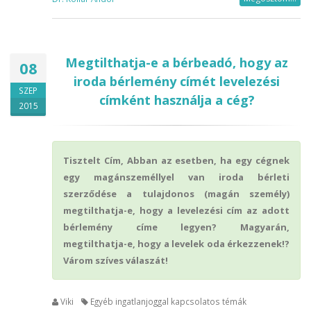
Megtilthatja-e a bérbeadó, hogy az
08
iroda bérlemény címét levelezési
SZEP
címként használja a cég?
2015
Tisztelt Cím, Abban az esetben, ha egy cégnek
egy magánszeméllyel van iroda bérleti
szerződése a tulajdonos (magán személy)
megtilthatja-e, hogy a levelezési cím az adott
bérlemény címe legyen? Magyarán,
megtilthatja-e, hogy a levelek oda érkezzenek!?
Várom szíves válaszát!
Viki
Egyéb ingatlanjoggal kapcsolatos témák