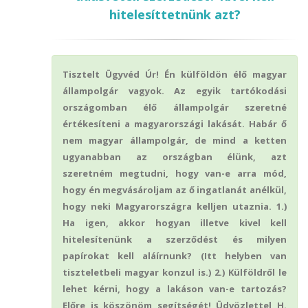
hitelesíttetnünk azt?
Tisztelt Ügyvéd Úr! Én külföldön élő magyar
állampolgár vagyok. Az egyik tartókodási
országomban élő állampolgár szeretné
értékesíteni a magyarországi lakását. Habár ő
nem magyar állampolgár, de mind a ketten
ugyanabban az országban élünk, azt
szeretném megtudni, hogy van-e arra mód,
hogy én megvásároljam az ő ingatlanát anélkül,
hogy neki Magyarországra kelljen utaznia. 1.)
Ha igen, akkor hogyan illetve kivel kell
hitelesítenünk a szerződést és milyen
papírokat kell aláírnunk? (Itt helyben van
tiszteletbeli magyar konzul is.) 2.) Külföldről le
lehet kérni, hogy a lakáson van-e tartozás?
Előre is köszönöm segítségét! Üdvözlettel H.