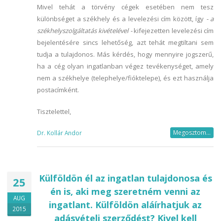
Mivel tehát a törvény cégek esetében nem tesz
különbséget a székhely és a levelezési cím között, így
- a
székhelyszolgáltatás kivételével -
kifejezetten levelezési cím
bejelentésére sincs lehetőség, azt tehát megtiltani sem
tudja a tulajdonos. Más kérdés, hogy mennyire jogszerű,
ha a cég olyan ingatlanban végez tevékenységet, amely
nem a székhelye (telephelye/fióktelepe), és ezt használja
postacímként.
Tisztelettel,
Megosztom...
Dr. Kollár Andor
Külföldön él az ingatlan tulajdonosa és
25
én is, aki meg szeretném venni az
AUG
ingatlant. Külföldön aláírhatjuk az
2015
adásvételi szerződést? Kivel kell