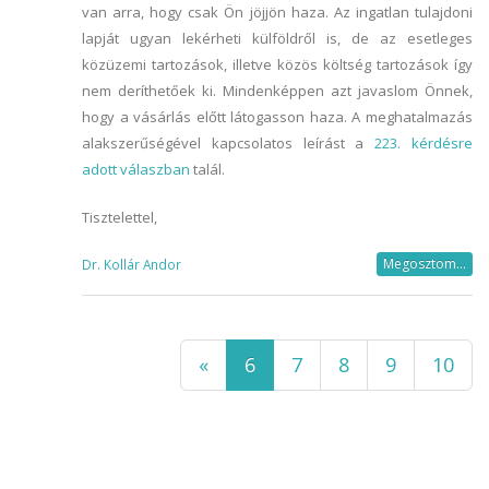
van arra, hogy csak Ön jöjjön haza. Az ingatlan tulajdoni
lapját ugyan lekérheti külföldről is, de az esetleges
közüzemi tartozások, illetve közös költség tartozások így
nem deríthetőek ki. Mindenképpen azt javaslom Önnek,
hogy a vásárlás előtt látogasson haza. A meghatalmazás
alakszerűségével kapcsolatos leírást a
223. kérdésre
adott válaszban
talál.
Tisztelettel,
Megosztom...
Dr. Kollár Andor
«
6
7
8
9
10