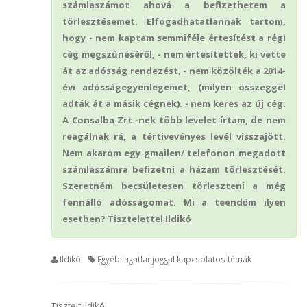
számlaszámot ahová a befizethetem a
törlesztésemet. Elfogadhatatlannak tartom,
hogy - nem kaptam semmiféle értesítést a régi
cég megszűnéséről, - nem értesítettek, ki vette
át az adósság rendezést, - nem közölték a 2014-
évi adósságegyenlegemet, (milyen összeggel
adták át a másik cégnek). - nem keres az új cég.
A Consalba Zrt.-nek több levelet írtam, de nem
reagálnak rá, a tértivevényes levél visszajött.
Nem akarom egy gmailen/ telefonon megadott
számlaszámra befizetni a házam törlesztését.
Szeretném becsületesen törleszteni a még
fennálló adósságomat. Mi a teendőm ilyen
esetben? Tisztelettel Ildikó
Ildikó
Egyéb ingatlanjoggal kapcsolatos témák
Tisztelt Ildikó!