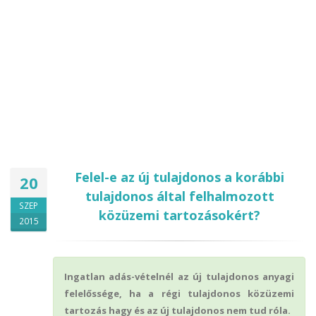
Felel-e az új tulajdonos a korábbi
20
tulajdonos által felhalmozott
SZEP
közüzemi tartozásokért?
2015
Ingatlan adás-vételnél az új tulajdonos anyagi
felelőssége, ha a régi tulajdonos közüzemi
tartozás hagy és az új tulajdonos nem tud róla.