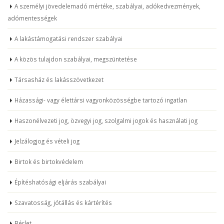
A személyi jövedelemadó mértéke, szabályai, adókedvezmények,
adómentességek
A lakástámogatási rendszer szabályai
A közös tulajdon szabályai, megszüntetése
Társasház és lakásszövetkezet
Házassági- vagy élettársi vagyonközösségbe tartozó ingatlan
Haszonélvezeti jog, özvegyi jog, szolgalmi jogok és használati jog
Jelzálogjog és vételi jog
Birtok és birtokvédelem
Építéshatósági eljárás szabályai
Szavatosság, jótállás és kártérítés
Bérlet