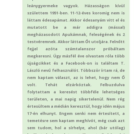
leánygyermeke vagyok. Házasságon kívül
születtem 1951-ben. 11-12-éves koromig nem is
láttam édesapámat. Akkor édesanyám vitt el és
mutatott be a már addigra (mással)
megházasodott Apukámnak, feleségének és 2
testvéremnek. Akkor láttam Őt utoljára. Felnőtt
fejjel azóta számtalanszor próbáltam
megkeresni. Úgy másfél éve olvastam róla több
újságcikket és a Facebook-on is találtam T.
László nevű felhasználót. Többször írtam rá, de
nem kaptam választ, az is lehet, hogy nem Ő
volt. Tehát elzárkóztak. Felbuzdulva
folytattam a keresést többféle lehetséges
területen, a mai napig sikertelenül. Nem rég
értesültem a médián keresztül, hogy idén május
17-én elhunyt. Engem senki nem értesített, a
temetésre sem kaptam meghívót, még csak azt
sem tudom, hol a sírhelye, ahol (bár utólag)