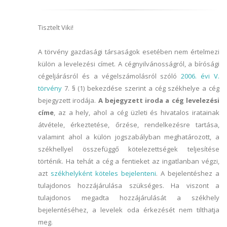
Tisztelt Viki!
A törvény gazdasági társaságok esetében nem értelmezi
külön a levelezési címet. A cégnyilvánosságról, a bírósági
cégeljárásról és a végelszámolásról szóló
2006. évi V.
törvény
7. § (1) bekezdése szerint a cég székhelye a cég
bejegyzett irodája.
A bejegyzett iroda a cég levelezési
címe
, az a hely, ahol a cég üzleti és hivatalos iratainak
átvétele, érkeztetése, őrzése, rendelkezésre tartása,
valamint ahol a külön jogszabályban meghatározott, a
székhellyel összefüggő kötelezettségek teljesítése
történik. Ha tehát a cég a fentieket az ingatlanban végzi,
azt
székhelyként köteles bejelenteni
. A bejelentéshez a
tulajdonos hozzájárulása szükséges. Ha viszont a
tulajdonos megadta hozzájárulását a székhely
bejelentéséhez, a levelek oda érkezését nem tilthatja
meg.