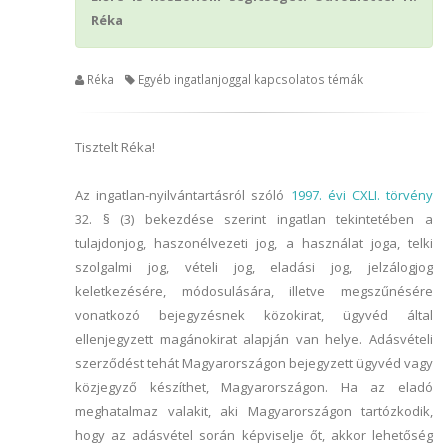
Réka
Réka
Egyéb ingatlanjoggal kapcsolatos témák
Tisztelt Réka!
Az ingatlan-nyilvántartásról szóló
1997. évi CXLI. törvény
32. § (3) bekezdése szerint ingatlan tekintetében a
tulajdonjog, haszonélvezeti jog, a használat joga, telki
szolgalmi jog, vételi jog, eladási jog, jelzálogjog
keletkezésére, módosulására, illetve megszűnésére
vonatkozó bejegyzésnek közokirat, ügyvéd által
ellenjegyzett magánokirat alapján van helye. Adásvételi
szerződést tehát Magyarországon bejegyzett ügyvéd vagy
közjegyző készíthet, Magyarországon. Ha az eladó
meghatalmaz valakit, aki Magyarországon tartózkodik,
hogy az adásvétel során képviselje őt, akkor lehetőség