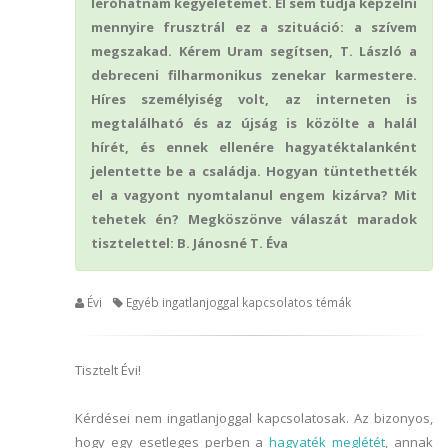
leróhatnám kegyeletemet. El sem tudja képzelni
mennyire frusztrál ez a szituáció: a szívem
megszakad. Kérem Uram segítsen, T. László a
debreceni filharmonikus zenekar karmestere.
Híres személyiség volt, az interneten is
megtalálható és az újság is közölte a halál
hírét, és ennek ellenére hagyatéktalanként
jelentette be a családja. Hogyan tüntethették
el a vagyont nyomtalanul engem kizárva? Mit
tehetek én? Megköszönve válaszát maradok
tisztelettel: B. Jánosné T. Éva
Évi
Egyéb ingatlanjoggal kapcsolatos témák
Tisztelt Évi!
Kérdései nem ingatlanjoggal kapcsolatosak. Az bizonyos,
hogy egy esetleges perben a
hagyaték meglétét
, annak