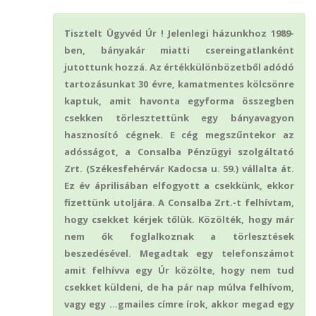
Tisztelt Ügyvéd Úr ! Jelenlegi házunkhoz 1989-
ben, bányakár miatti csereingatlanként
jutottunk hozzá. Az értékkülönbözetből adódó
tartozásunkat 30 évre, kamatmentes kölcsönre
kaptuk, amit havonta egyforma összegben
csekken törlesztettünk egy bányavagyon
hasznosító cégnek. E cég megszűntekor az
adósságot, a Consalba Pénzügyi szolgáltató
Zrt. (Székesfehérvár Kadocsa u. 59.) vállalta át.
Ez év áprilisában elfogyott a csekkünk, ekkor
fizettünk utoljára. A Consalba Zrt.-t felhívtam,
hogy csekket kérjek tőlük. Közölték, hogy már
nem ők foglalkoznak a törlesztések
beszedésével. Megadtak egy telefonszámot
amit felhívva egy Úr közölte, hogy nem tud
csekket küldeni, de ha pár nap múlva felhívom,
vagy egy …gmailes címre írok, akkor megad egy