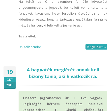
Ha tehát az Önnel szemben fennálló követelést
engedményezte a jogosult, be kellett volna tartania a
fentieket. Javaslom, hogy forduljon ügyvédhez annak
kiderítése végett, hogy a tartozása egyáltalán fennáll-e
még, és ha igen, ki felé kell teljesítenie azt.
Tisztelettel,
Megosztom...
Dr. Kollár Andor
A hagyaték meglétét annak kell
19
bizonyítania, aki hivatkozik rá.
OKT
2015
Tisztelt Jogtanácsos Úr! T. Éva vagyok.
Segítségét kérném édesapám halálával
kapcsolatban. T. László elsőszülött