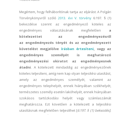
Megértem, hogy felháborítónak tartja az eljárást. A Polgári
Törvénykönyvről szóló
2013. évi V. törvény
6:197. § (1)
bekezdése szerint az engedményező köteles az
engedményes választásának megfelelően
a
kötelezettet az engedményezésről
az engedményezés tényét és az engedményezett
követelést megjelölve
írásban értesíteni
, vagy az
engedményes személyét is meghatározó
engedményezési okiratot az engedményesnek
átadni
. A kötelezett mindaddig az engedményezőnek
köteles teljesíteni, amíg nem kap olyan teljesítési utasítást,
amely az engedményes személyét, valamint az
engedményes telephelyét, ennek hiányában székhelyét,
természetes személy esetén lakóhelyét, ennek hiányában
szokásos tartózkodási helyét vagy számlaszámát
meghatározza. Ezt követően a kötelezett a teljesítési
utasításnak megfelelően teljesíthet [
6:197. § (1) bekezdés]
.