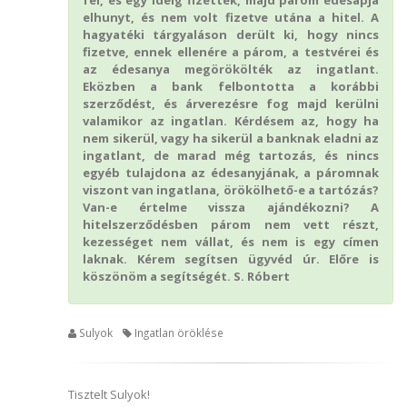
fel, és egy ideig fizették, majd párom édesapja
elhunyt, és nem volt fizetve utána a hitel. A
hagyatéki tárgyaláson derült ki, hogy nincs
fizetve, ennek ellenére a párom, a testvérei és
az édesanya megörökölték az ingatlant.
Eközben a bank felbontotta a korábbi
szerződést, és árverezésre fog majd kerülni
valamikor az ingatlan. Kérdésem az, hogy ha
nem sikerül, vagy ha sikerül a banknak eladni az
ingatlant, de marad még tartozás, és nincs
egyéb tulajdona az édesanyjának, a páromnak
viszont van ingatlana, örökölhető-e a tartózás?
Van-e értelme vissza ajándékozni? A
hitelszerződésben párom nem vett részt,
kezességet nem vállat, és nem is egy címen
laknak. Kérem segítsen ügyvéd úr. Előre is
köszönöm a segítségét. S. Róbert
Sulyok
Ingatlan öröklése
Tisztelt Sulyok!