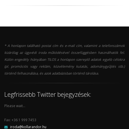
* A honlapon található postai cím és e-mail cím, valamint a telefonszámok
kizárólag az ügyvédi iroda működésével összefüggésben használhatók fel.
Külön engedély hiányában TILOS a honlapon szereplő adatok egyéb célokra
(pl. promóciós vagy reklám, közvélemény kutatás, adománygyűjtés stb.)
történő felhasználása, és azok adatbázisban történő tárolása.
Legfrissebb Twitter bejegyzések:
Please wait...
Fax: +36 1 999 7453
iroda@kollarandor.hu