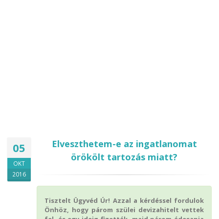
Elveszthetem-e az ingatlanomat
05
örökölt tartozás miatt?
OKT
2016
Tisztelt Ügyvéd Úr! Azzal a kérdéssel fordulok
Önhöz, hogy párom szülei devizahitelt vettek