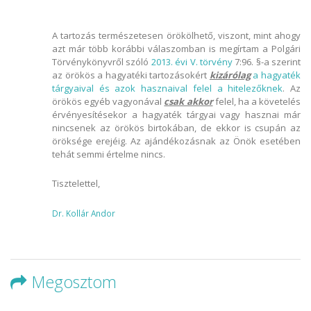
A tartozás természetesen örökölhető, viszont, mint ahogy
azt már több korábbi válaszomban is megírtam a Polgári
Törvénykönyvről szóló
2013. évi V. törvény
7:96. §-a szerint
az örökös a hagyatéki tartozásokért
kizárólag
a hagyaték
tárgyaival és azok hasznaival felel a hitelezőknek
. Az
örökös egyéb vagyonával
csak akkor
felel, ha a követelés
érvényesítésekor a hagyaték tárgyai vagy hasznai már
nincsenek az örökös birtokában, de ekkor is csupán az
öröksége erejéig. Az ajándékozásnak az Önök esetében
tehát semmi értelme nincs.
Tisztelettel,
Dr. Kollár Andor
Megosztom